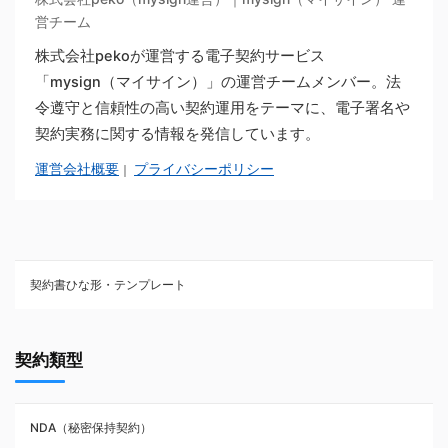
営チーム
株式会社pekoが運営する電子契約サービス
「mysign（マイサイン）」の運営チームメンバー。法
令遵守と信頼性の高い契約運用をテーマに、電子署名や
契約実務に関する情報を発信しています。
運営会社概要
プライバシーポリシー
｜
契約書ひな形・テンプレート
契約書ひな型・無料ダウンロード一覧
契約類型
NDA（秘密保持契約）
NDA（秘密保持契約）
業務委託契約