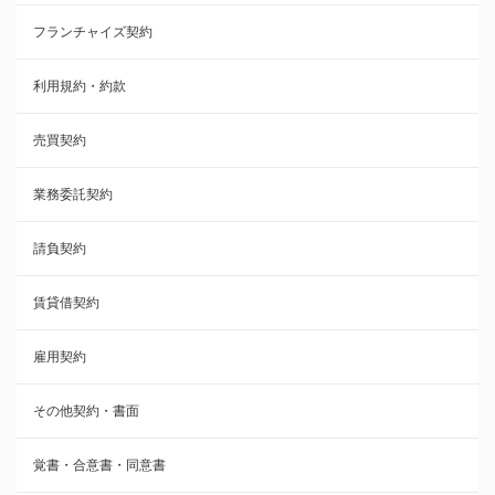
フランチャイズ契約
利用規約・約款
利用規約・約款
覚書・合意書・同意書
売買契約
承諾書
業務委託契約
雇用契約
請負契約
その他契約・書面
賃貸借契約
売買契約
雇用契約
株主総会議事録・関連書類
その他契約・書面
請負契約
覚書・合意書・同意書
フランチャイズ契約