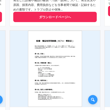
利
発生した設備や備品の破損・汚損・故障について、発生状況や
予
原因、損害内容、費用負担などを当事者間で確認・記録するた
めの書類です。トラブル防止や保険...
ダウンロードページへ