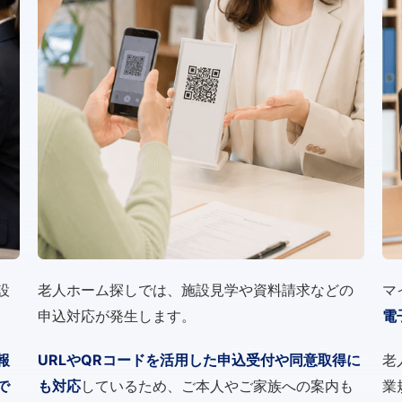
設
老人ホーム探しでは、施設見学や資料請求などの
マ
申込対応が発生します。
電
報
URLやQRコードを活用した申込受付や同意取得に
老
で
も対応
しているため、ご本人やご家族への案内も
業