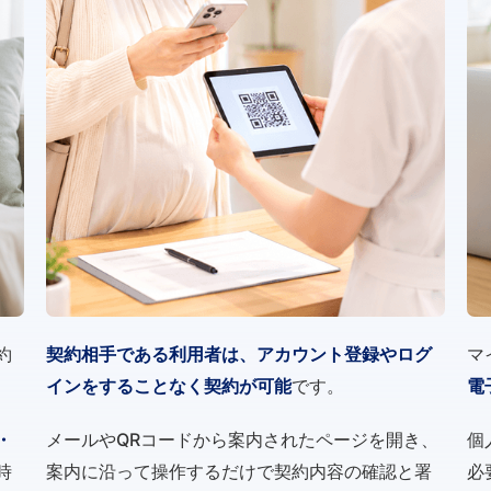
約
契約相手である利用者は、アカウント登録やログ
マ
インをすることなく契約が可能
です。
電
・
メールやQRコードから案内されたページを開き、
個
時
案内に沿って操作するだけで契約内容の確認と署
必