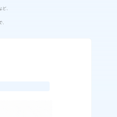
など、
で、