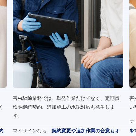
害虫駆除業務では、単発作業だけでなく、定期点
害
く
検や継続契約、追加施工の承認対応も発生しま
い
す。
マ
約
マイサインなら、
契約変更や追加作業の合意もオ
を