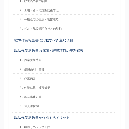
1．飲食店の害虫駆除
2．工場・倉庫の定期防虫管理
3．一般住宅の害虫・害獣駆除
4．ビル・施設管理会社との契約
駆除作業報告書に記載すべき主な項目
駆除作業報告書の条項・記載項目の実務解説
1．作業実施情報
2．使用薬剤・資材
3．作業内容
4．作業結果・被害状況
5．再発防止対策
6．写真添付欄
駆除作業報告書を作成するメリット
1．顧客とのトラブル防止