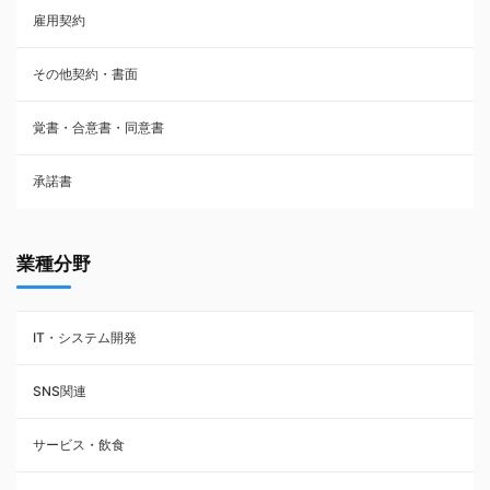
雇用契約
株主総会議事録・関連書類
その他契約・書面
請負契約
覚書・合意書・同意書
フランチャイズ契約
承諾書
賃貸借契約
業種分野
IT・システム開発
SNS関連
サービス・飲食