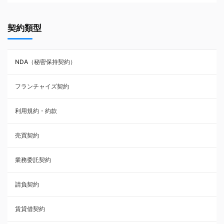
契約書ひな型・無料ダウンロード一覧
契約類型
NDA（秘密保持契約）
NDA（秘密保持契約）
業務委託契約
フランチャイズ契約
利用規約・約款
利用規約・約款
覚書・合意書・同意書
売買契約
承諾書
業務委託契約
雇用契約
請負契約
その他契約・書面
賃貸借契約
売買契約