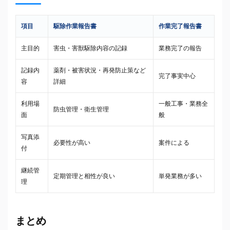
項目
駆除作業報告書
作業完了報告書
主目的
害虫・害獣駆除内容の記録
業務完了の報告
記録内
薬剤・被害状況・再発防止策など
完了事実中心
容
詳細
利用場
一般工事・業務全
防虫管理・衛生管理
面
般
写真添
必要性が高い
案件による
付
継続管
定期管理と相性が良い
単発業務が多い
理
まとめ