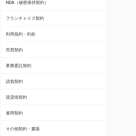
NDA（秘密保持契約）
業務委託契約
フランチャイズ契約
利用規約・約款
利用規約・約款
覚書・合意書・同意書
売買契約
承諾書
業務委託契約
雇用契約
請負契約
その他契約・書面
賃貸借契約
売買契約
雇用契約
株主総会議事録・関連書類
その他契約・書面
請負契約