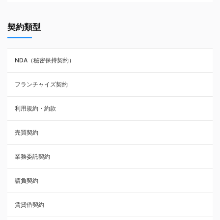
契約書ひな型・無料ダウンロード一覧
契約類型
NDA（秘密保持契約）
NDA（秘密保持契約）
業務委託契約
フランチャイズ契約
利用規約・約款
利用規約・約款
覚書・合意書・同意書
売買契約
承諾書
業務委託契約
雇用契約
請負契約
その他契約・書面
賃貸借契約
売買契約