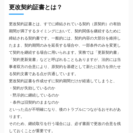
更改契約証書とは？
更改契約証書とは、すでに締結されている契約（原契約）の有効
期間が満了するタイミングにおいて、契約関係を継続するために
締結される契約書です。一般的には、契約内容の大部分を維持し
たまま、契約期間のみを延長する場合や、一部条件のみを変更し
て契約を継続する場合に用いられます。実務では「更新契約書」
「契約更新覚書」などと呼ばれることもありますが、法的には当
事者双方の合意により、原契約を基礎として新たに効力を持たせ
る契約文書である点が共通しています。
更改契約証書を作成せずに契約期間だけが経過してしまうと、
・契約が失効しているのか
・黙示的に継続しているのか
・条件は旧契約のままなのか
といった点が不明確になり、後のトラブルにつながるおそれがあ
ります。
そのため、継続取引を行う場合には、必ず書面で更改の合意を残
しておくことが重要です。