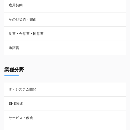
雇用契約
株主総会議事録・関連書類
その他契約・書面
請負契約
覚書・合意書・同意書
フランチャイズ契約
承諾書
賃貸借契約
業種分野
IT・システム開発
SNS関連
サービス・飲食