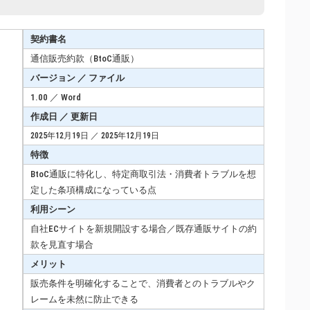
契約書名
通信販売約款（BtoC通販）
バージョン ／ ファイル
1.00 ／ Word
作成日 ／ 更新日
2025年12月19日 ／ 2025年12月19日
特徴
BtoC通販に特化し、特定商取引法・消費者トラブルを想
定した条項構成になっている点
利用シーン
自社ECサイトを新規開設する場合／既存通販サイトの約
款を見直す場合
メリット
販売条件を明確化することで、消費者とのトラブルやク
レームを未然に防止できる