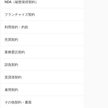
NDA（秘密保持契約）
業務委託契約
フランチャイズ契約
利用規約・約款
利用規約・約款
覚書・合意書・同意書
売買契約
承諾書
業務委託契約
雇用契約
請負契約
その他契約・書面
賃貸借契約
売買契約
雇用契約
株主総会議事録・関連書類
その他契約・書面
請負契約