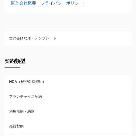
運営会社概要
プライバシーポリシー
｜
契約書ひな形・テンプレート
契約書ひな型・無料ダウンロード一覧
契約類型
NDA（秘密保持契約）
NDA（秘密保持契約）
業務委託契約
フランチャイズ契約
利用規約・約款
利用規約・約款
覚書・合意書・同意書
売買契約
承諾書