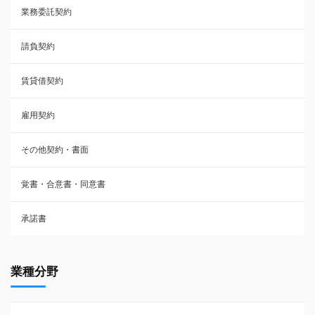
業務委託契約
雇用契約
請負契約
その他契約・書面
賃貸借契約
売買契約
雇用契約
株主総会議事録・関連書類
その他契約・書面
請負契約
覚書・合意書・同意書
フランチャイズ契約
承諾書
賃貸借契約
業種分野