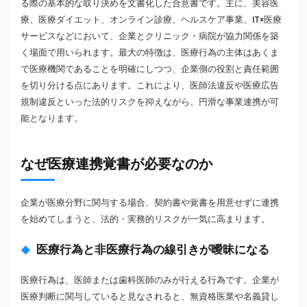
る際の基本的な取り決めを文書化した合意書です。主に、美容医
療、医療ダイエット、オンライン診療、ヘルスケア事業、IT×医療
サービスなどにおいて、企業とクリニック・病院が協力関係を築
く場面で用いられます。最大の特徴は、医療行為の主体はあくま
で医療機関であることを明確にしつつ、企業側の役割と責任範囲
を切り分ける点にあります。これにより、医師法違反や医療広告
規制違反といった法的リスクを抑えながら、円滑な事業連携が可
能となります。
なぜ医療連携覚書が必要なのか
企業が医療分野に関与する場合、契約書や覚書を用意せずに連携
を始めてしまうと、法的・実務的リスクが一気に高まります。
医療行為と非医療行為の線引きが曖昧になる
医療行為は、医師または歯科医師のみが行える行為です。企業が
医療判断に関与していると見なされると、無資格医業や名義貸し