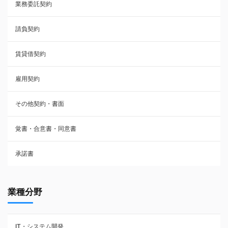
業務委託契約
雇用契約
請負契約
その他契約・書面
賃貸借契約
売買契約
雇用契約
株主総会議事録・関連書類
その他契約・書面
請負契約
覚書・合意書・同意書
フランチャイズ契約
承諾書
賃貸借契約
業種分野
IT・システム開発