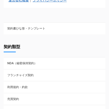
運営会社概要
プライバシーポリシー
｜
契約書ひな形・テンプレート
契約書ひな型・無料ダウンロード一覧
契約類型
NDA（秘密保持契約）
NDA（秘密保持契約）
業務委託契約
フランチャイズ契約
利用規約・約款
利用規約・約款
覚書・合意書・同意書
売買契約
承諾書