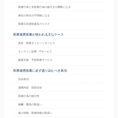
医療行為と非医療行為の線引きが曖昧になる
責任の所在が不明確になる
医療広告規制違反のリスク
医療連携覚書が使われる主なケース
美容・医療ダイエットサービス
オンライン診療・ITサービス
健康支援・予防医療サービス
医療連携覚書に必ず盛り込むべき条項
目的条項
連携内容・役割分担
医療行為の独立性
報酬・費用の取扱い
個人情報・医療情報の取扱い