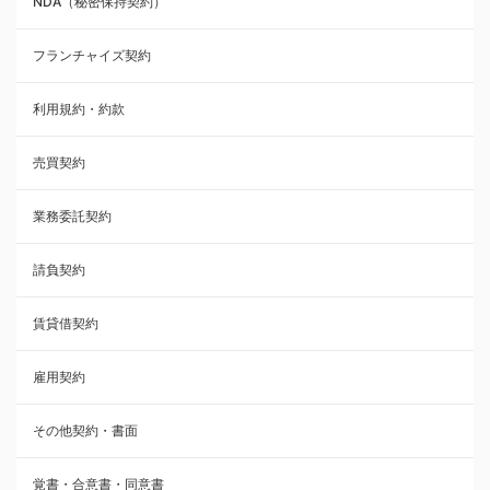
NDA（秘密保持契約）
業務委託契約
フランチャイズ契約
利用規約・約款
利用規約・約款
覚書・合意書・同意書
売買契約
承諾書
業務委託契約
雇用契約
請負契約
その他契約・書面
賃貸借契約
売買契約
雇用契約
株主総会議事録・関連書類
その他契約・書面
請負契約
覚書・合意書・同意書
フランチャイズ契約