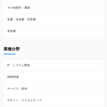
その他契約・書面
請負契約
覚書・合意書・同意書
フランチャイズ契約
承諾書
賃貸借契約
業種分野
IT・システム開発
SNS関連
サービス・飲食
デザイン・クリエイティブ