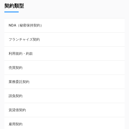
契約類型
NDA（秘密保持契約）
NDA（秘密保持契約）
業務委託契約
フランチャイズ契約
利用規約・約款
利用規約・約款
覚書・合意書・同意書
売買契約
承諾書
業務委託契約
雇用契約
請負契約
その他契約・書面
賃貸借契約
売買契約
雇用契約
株主総会議事録・関連書類