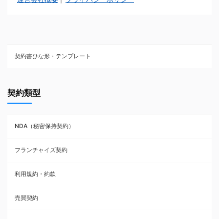
契約書ひな形・テンプレート
契約書ひな型・無料ダウンロード一覧
契約類型
NDA（秘密保持契約）
NDA（秘密保持契約）
業務委託契約
フランチャイズ契約
利用規約・約款
利用規約・約款
覚書・合意書・同意書
売買契約
承諾書