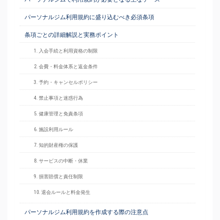
パーソナルジム利用規約に盛り込むべき必須条項
条項ごとの詳細解説と実務ポイント
1. 入会手続と利用資格の制限
2. 会費・料金体系と返金条件
3. 予約・キャンセルポリシー
4. 禁止事項と迷惑行為
5. 健康管理と免責条項
6. 施設利用ルール
7. 知的財産権の保護
8. サービスの中断・休業
9. 損害賠償と責任制限
10. 退会ルールと料金発生
パーソナルジム利用規約を作成する際の注意点