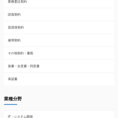
業務委託契約
雇用契約
請負契約
その他契約・書面
賃貸借契約
売買契約
雇用契約
株主総会議事録・関連書類
その他契約・書面
請負契約
覚書・合意書・同意書
フランチャイズ契約
承諾書
賃貸借契約
業種分野
IT・システム開発