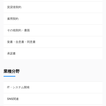
賃貸借契約
売買契約
雇用契約
株主総会議事録・関連書類
その他契約・書面
請負契約
覚書・合意書・同意書
フランチャイズ契約
承諾書
賃貸借契約
業種分野
IT・システム開発
SNS関連