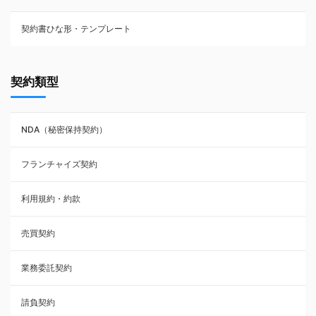
契約書ひな形・テンプレート
契約書ひな型・無料ダウンロード一覧
契約類型
NDA（秘密保持契約）
NDA（秘密保持契約）
業務委託契約
フランチャイズ契約
利用規約・約款
利用規約・約款
覚書・合意書・同意書
売買契約
承諾書
業務委託契約
雇用契約
請負契約
その他契約・書面