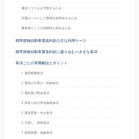
運送トラブルを予防するため
共通ルールとして業務を効率化するため
事業者としての信頼性を高めるため
標準貨物自動車運送約款の主な利用ケース
標準貨物自動車運送約款に盛り込むべき主な条項
条項ごとの実務解説とポイント
1. 適用範囲条項
2. 運送の引受け・拒絶条項
3. 運賃及び料金条項
4. 荷造り及び申告義務条項
5. 運送変更・中止条項
6. 引渡し・留置条項
7. 損害賠償・免責条項