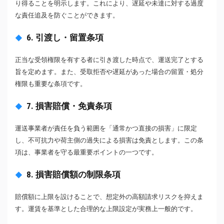
り得ることを明示します。これにより、遅延や未達に対する過度
な責任追及を防ぐことができます。
6. 引渡し・留置条項
正当な受領権限を有する者に引き渡した時点で、運送完了とする
旨を定めます。また、受取拒否や遅延があった場合の留置・処分
権限も重要な条項です。
7. 損害賠償・免責条項
運送事業者が責任を負う範囲を「通常かつ直接の損害」に限定
し、不可抗力や荷主側の過失による損害は免責とします。この条
項は、事業者を守る最重要ポイントの一つです。
8. 損害賠償額の制限条項
賠償額に上限を設けることで、想定外の高額請求リスクを抑えま
す。運賃を基準とした合理的な上限設定が実務上一般的です。