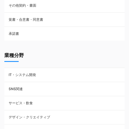
その他契約・書面
請負契約
覚書・合意書・同意書
フランチャイズ契約
承諾書
賃貸借契約
業種分野
IT・システム開発
SNS関連
サービス・飲食
デザイン・クリエイティブ