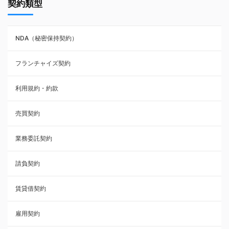
契約類型
NDA（秘密保持契約）
NDA（秘密保持契約）
業務委託契約
フランチャイズ契約
利用規約・約款
利用規約・約款
覚書・合意書・同意書
売買契約
承諾書
業務委託契約
雇用契約
請負契約
その他契約・書面
賃貸借契約
売買契約
雇用契約
株主総会議事録・関連書類