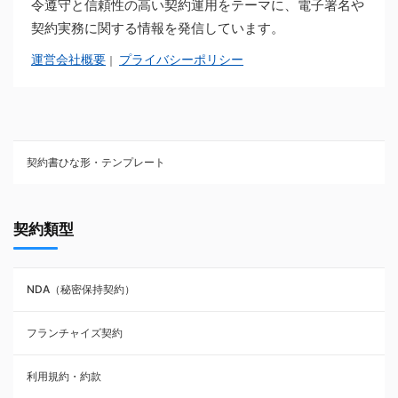
令遵守と信頼性の高い契約運用をテーマに、電子署名や
契約実務に関する情報を発信しています。
運営会社概要
プライバシーポリシー
｜
契約書ひな形・テンプレート
契約書ひな型・無料ダウンロード一覧
契約類型
NDA（秘密保持契約）
NDA（秘密保持契約）
業務委託契約
フランチャイズ契約
利用規約・約款
利用規約・約款
覚書・合意書・同意書