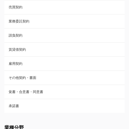
売買契約
承諾書
業務委託契約
雇用契約
請負契約
その他契約・書面
賃貸借契約
売買契約
雇用契約
株主総会議事録・関連書類
その他契約・書面
請負契約
覚書・合意書・同意書
フランチャイズ契約
承諾書
賃貸借契約
業種分野