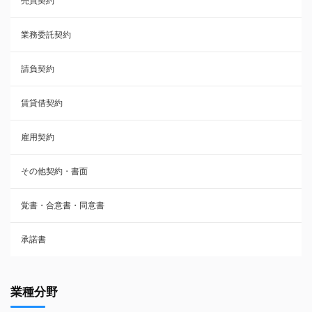
売買契約
承諾書
業務委託契約
雇用契約
請負契約
その他契約・書面
賃貸借契約
売買契約
雇用契約
株主総会議事録・関連書類
その他契約・書面
請負契約
覚書・合意書・同意書
フランチャイズ契約
承諾書
賃貸借契約
業種分野