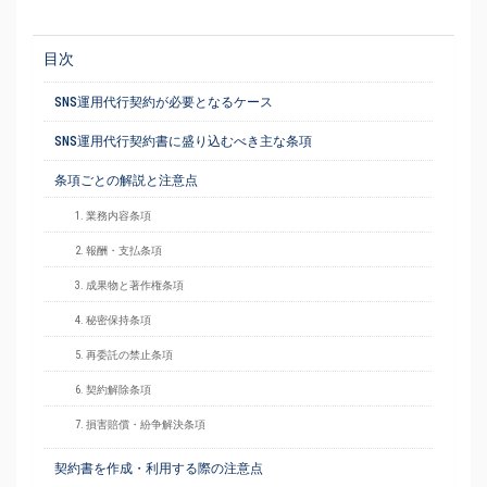
目次
SNS運用代行契約が必要となるケース
SNS運用代行契約書に盛り込むべき主な条項
条項ごとの解説と注意点
1. 業務内容条項
2. 報酬・支払条項
3. 成果物と著作権条項
4. 秘密保持条項
5. 再委託の禁止条項
6. 契約解除条項
7. 損害賠償・紛争解決条項
契約書を作成・利用する際の注意点