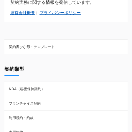
契約実務に関する情報を発信しています。
運営会社概要
プライバシーポリシー
｜
契約書ひな形・テンプレート
契約書ひな型・無料ダウンロード一覧
契約類型
NDA（秘密保持契約）
NDA（秘密保持契約）
業務委託契約
フランチャイズ契約
利用規約・約款
利用規約・約款
覚書・合意書・同意書