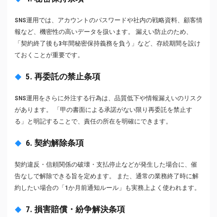
SNS運用では、アカウントのパスワードや社内の戦略資料、顧客情
報など、機密性の高いデータを扱います。 漏えい防止のため、
「契約終了後も3年間秘密保持義務を負う」など、存続期間を設け
ておくことが重要です。
5. 再委託の禁止条項
SNS運用をさらに外注する行為は、品質低下や情報漏えいのリスク
があります。 「甲の書面による承諾がない限り再委託を禁止す
る」と明記することで、責任の所在を明確にできます。
6. 契約解除条項
契約違反・信頼関係の破壊・支払停止などが発生した場合に、催
告なしで解除できる旨を定めます。 また、通常の業務終了時に解
約したい場合の「1か月前通知ルール」も実務上よく使われます。
7. 損害賠償・紛争解決条項