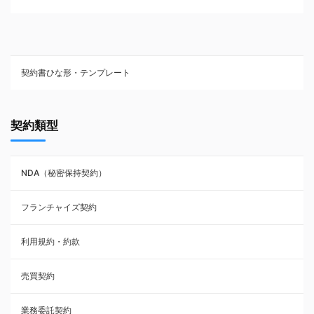
契約書ひな形・テンプレート
契約書ひな型・無料ダウンロード一覧
契約類型
NDA（秘密保持契約）
NDA（秘密保持契約）
業務委託契約
フランチャイズ契約
利用規約・約款
利用規約・約款
覚書・合意書・同意書
売買契約
承諾書
業務委託契約
雇用契約