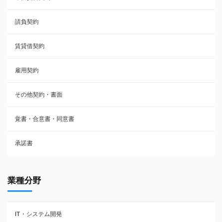
請負契約
その他契約・書面
賃貸借契約
売買契約
雇用契約
株主総会議事録・関連書類
その他契約・書面
請負契約
覚書・合意書・同意書
フランチャイズ契約
承諾書
賃貸借契約
業種分野
IT・システム開発