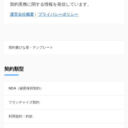
契約実務に関する情報を発信しています。
運営会社概要
プライバシーポリシー
｜
契約書ひな形・テンプレート
契約書ひな型・無料ダウンロード一覧
契約類型
NDA（秘密保持契約）
NDA（秘密保持契約）
業務委託契約
フランチャイズ契約
利用規約・約款
利用規約・約款
覚書・合意書・同意書