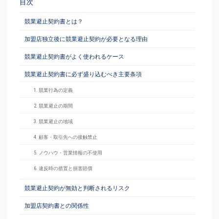
目次
競業避止契約書とは？
加盟店独立後に競業避止契約が必要となる理由
競業避止契約書がよく使われるケース
競業避止契約書に必ず盛り込むべき主要条項
1. 競業行為の定義
2. 競業避止の期間
3. 競業避止の地域
4. 顧客・取引先への接触禁止
5. ノウハウ・営業情報の不使用
6. 違反時の措置と損害賠償
競業避止契約が無効と判断されるリスク
加盟店契約書との関係性