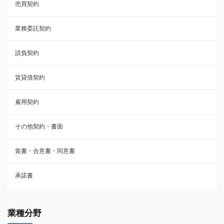
売買契約
承諾書
業務委託契約
雇用契約
請負契約
その他契約・書面
賃貸借契約
売買契約
雇用契約
株主総会議事録・関連書類
その他契約・書面
請負契約
覚書・合意書・同意書
フランチャイズ契約
承諾書
賃貸借契約
業種分野