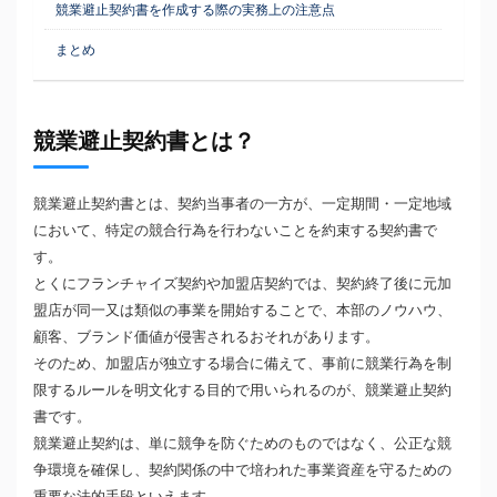
競業避止契約書を作成する際の実務上の注意点
まとめ
競業避止契約書とは？
競業避止契約書とは、契約当事者の一方が、一定期間・一定地域
において、特定の競合行為を行わないことを約束する契約書で
す。
とくにフランチャイズ契約や加盟店契約では、契約終了後に元加
盟店が同一又は類似の事業を開始することで、本部のノウハウ、
顧客、ブランド価値が侵害されるおそれがあります。
そのため、加盟店が独立する場合に備えて、事前に競業行為を制
限するルールを明文化する目的で用いられるのが、競業避止契約
書です。
競業避止契約は、単に競争を防ぐためのものではなく、公正な競
争環境を確保し、契約関係の中で培われた事業資産を守るための
重要な法的手段といえます。