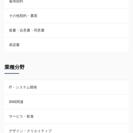
雇用契約
株主総会議事録・関連書類
その他契約・書面
請負契約
覚書・合意書・同意書
フランチャイズ契約
承諾書
賃貸借契約
業種分野
IT・システム開発
SNS関連
サービス・飲食
デザイン・クリエイティブ