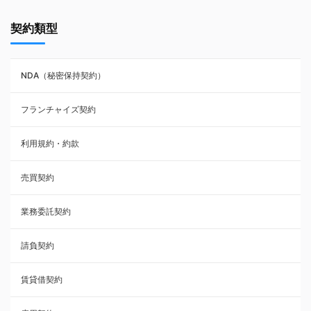
契約書ひな型・無料ダウンロード一覧
契約類型
NDA（秘密保持契約）
NDA（秘密保持契約）
業務委託契約
フランチャイズ契約
利用規約・約款
利用規約・約款
覚書・合意書・同意書
売買契約
承諾書
業務委託契約
雇用契約
請負契約
その他契約・書面
賃貸借契約
売買契約