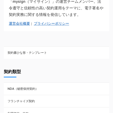
「mysign（マイサイン）」の運営チームメンバー。法
令遵守と信頼性の高い契約運用をテーマに、電子署名や
契約実務に関する情報を発信しています。
運営会社概要
プライバシーポリシー
｜
契約書ひな形・テンプレート
契約書ひな型・無料ダウンロード一覧
契約類型
NDA（秘密保持契約）
NDA（秘密保持契約）
業務委託契約
フランチャイズ契約
利用規約・約款