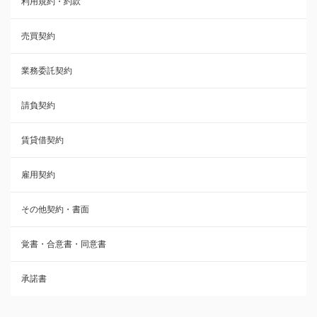
利用規約・約款
覚書・合意書・同意書
売買契約
承諾書
業務委託契約
雇用契約
請負契約
その他契約・書面
賃貸借契約
売買契約
雇用契約
株主総会議事録・関連書類
その他契約・書面
請負契約
覚書・合意書・同意書
フランチャイズ契約
承諾書
賃貸借契約