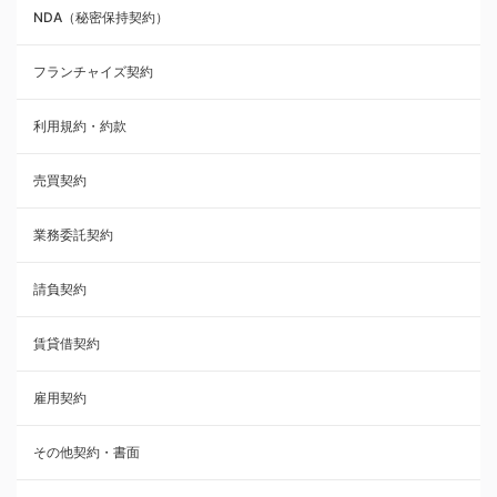
NDA（秘密保持契約）
業務委託契約
フランチャイズ契約
利用規約・約款
利用規約・約款
覚書・合意書・同意書
売買契約
承諾書
業務委託契約
雇用契約
請負契約
その他契約・書面
賃貸借契約
売買契約
雇用契約
株主総会議事録・関連書類
その他契約・書面
請負契約