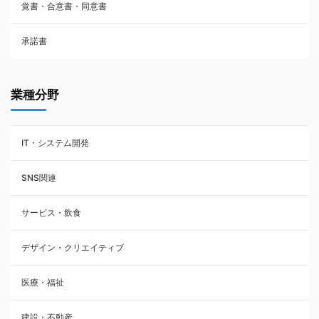
覚書・合意書・同意書
フランチャイズ契約
承諾書
賃貸借契約
業種分野
IT・システム開発
SNS関連
サービス・飲食
デザイン・クリエイティブ
医療・福祉
建設・不動産