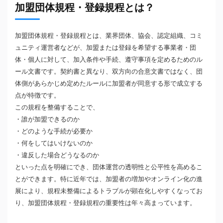
加盟団体規程・登録規程とは？
加盟団体規程・登録規程とは、業界団体、協会、認定組織、コミ
ュニティ運営者などが、加盟または登録を希望する事業者・団
体・個人に対して、加入条件や手続、遵守事項を定めるためのル
ール文書です。契約書と異なり、双方向の合意文書ではなく、団
体側があらかじめ定めたルールに加盟者が同意する形で成立する
点が特徴です。
この規程を整備することで、
・誰が加盟できるのか
・どのような手続が必要か
・何をしてはいけないのか
・違反した場合どうなるのか
といった点を明確にでき、団体運営の透明性と公平性を高めるこ
とができます。特に近年では、加盟者の増加やオンライン化の進
展により、規程未整備によるトラブルが顕在化しやすくなってお
り、加盟団体規程・登録規程の重要性は年々高まっています。