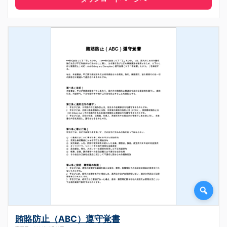
賄賂防止（ABC）遵守覚書