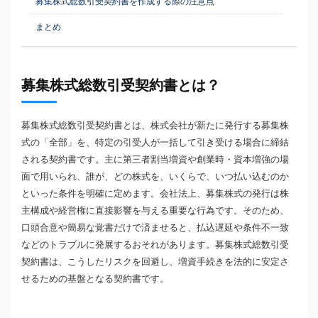
募集株式総数引受契約書を作成する際の注意点
まとめ
募集株式総数引受契約書とは？
募集株式総数引受契約書とは、株式会社が新たに発行する募集株
式の「全部」を、特定の引受人が一括して引き受ける場合に締結
される契約書です。主に第三者割当増資や創業時・資本増強の場
面で用いられ、誰が、どの株式を、いくらで、いつ払い込むのか
といった条件を明確に定めます。会社法上、募集株式の発行は株
主構成や経営権に直接影響を与える重要な行為です。そのため、
口頭合意や簡易な覚書だけで済ませると、払込遅延や条件不一致
などのトラブルに発展するおそれがあります。募集株式総数引受
契約書は、こうしたリスクを回避し、増資手続きを法的に安定さ
せるための基盤となる契約書です。