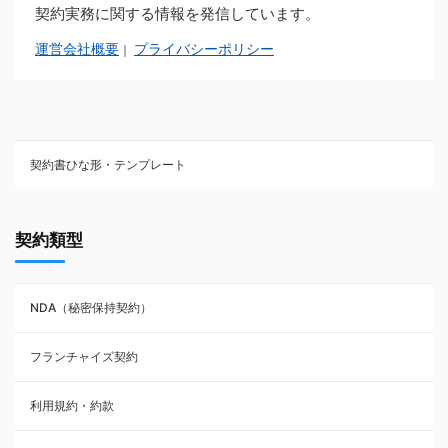
契約実務に関する情報を発信しています。
運営会社概要
プライバシーポリシー
｜
契約書ひな形・テンプレート
契約書ひな型・無料ダウンロード一覧
契約類型
NDA（秘密保持契約）
NDA（秘密保持契約）
業務委託契約
フランチャイズ契約
利用規約・約款
利用規約・約款
覚書・合意書・同意書