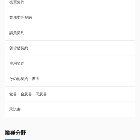
売買契約
承諾書
業務委託契約
雇用契約
請負契約
その他契約・書面
賃貸借契約
売買契約
雇用契約
株主総会議事録・関連書類
その他契約・書面
請負契約
覚書・合意書・同意書
フランチャイズ契約
承諾書
賃貸借契約
業種分野