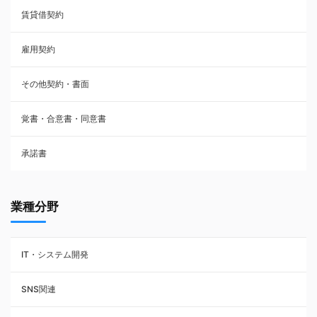
賃貸借契約
売買契約
雇用契約
株主総会議事録・関連書類
その他契約・書面
請負契約
覚書・合意書・同意書
フランチャイズ契約
承諾書
賃貸借契約
業種分野
IT・システム開発
SNS関連