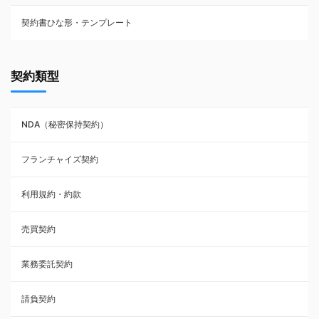
契約書ひな形・テンプレート
契約書ひな型・無料ダウンロード一覧
契約類型
NDA（秘密保持契約）
NDA（秘密保持契約）
業務委託契約
フランチャイズ契約
利用規約・約款
利用規約・約款
覚書・合意書・同意書
売買契約
承諾書
業務委託契約
雇用契約
請負契約
その他契約・書面