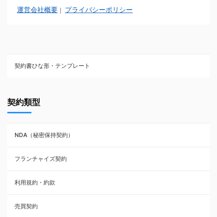
運営会社概要
プライバシーポリシー
｜
契約書ひな形・テンプレート
契約書ひな型・無料ダウンロード一覧
契約類型
NDA（秘密保持契約）
NDA（秘密保持契約）
業務委託契約
フランチャイズ契約
利用規約・約款
利用規約・約款
覚書・合意書・同意書
売買契約
承諾書