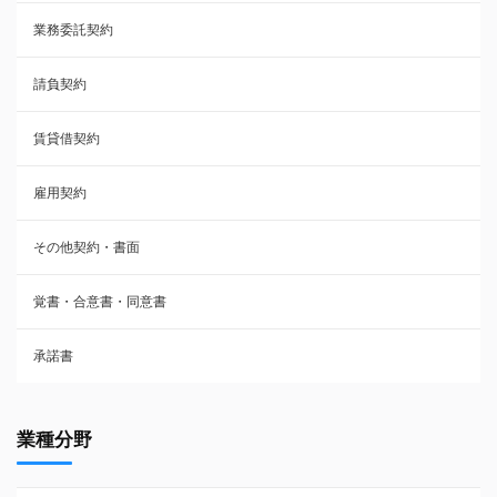
業務委託契約
雇用契約
請負契約
その他契約・書面
賃貸借契約
売買契約
雇用契約
株主総会議事録・関連書類
その他契約・書面
請負契約
覚書・合意書・同意書
フランチャイズ契約
承諾書
賃貸借契約
業種分野