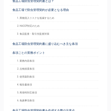
食品工場防虫管理契約書とは？
食品工場で防虫管理契約が必要となる理由
1. 異物混入リスクを低減するため
2. HACCP対応のため
3. 食品監査・取引先監査対策
食品工場防虫管理契約書に盛り込むべき主な条項
条項ごとの実務ポイント
1. 業務内容条項
2. 点検頻度条項
3. 使用薬剤条項
4. 報告書条項
5. 再発時対応条項
6. 免責事項条項
食品工場防虫管理契約書を作成する際の注意点