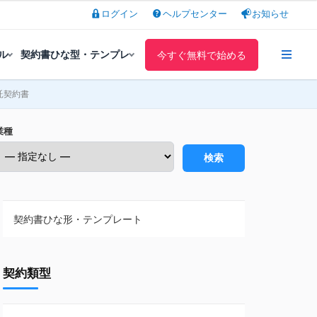
ログイン
ヘルプセンター
お知らせ
ル
契約書ひな型・テンプレ
今すぐ無料で始める
託契約書
業種
検索
契約書ひな形・テンプレート
契約書ひな型・無料ダウンロード一覧
契約類型
NDA（秘密保持契約）