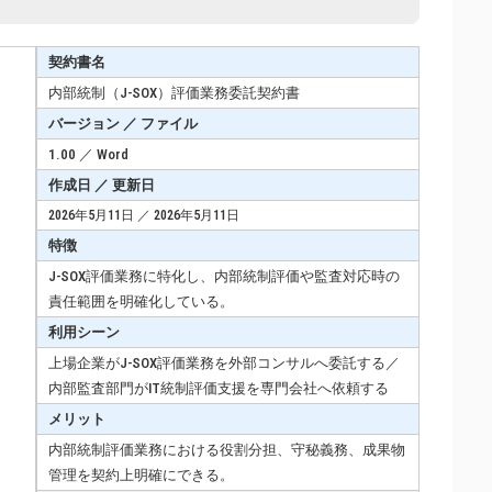
契約書名
内部統制（J-SOX）評価業務委託契約書
バージョン ／ ファイル
1.00 ／ Word
作成日 ／ 更新日
2026年5月11日 ／ 2026年5月11日
特徴
J-SOX評価業務に特化し、内部統制評価や監査対応時の
責任範囲を明確化している。
利用シーン
上場企業がJ-SOX評価業務を外部コンサルへ委託する／
内部監査部門がIT統制評価支援を専門会社へ依頼する
メリット
内部統制評価業務における役割分担、守秘義務、成果物
管理を契約上明確にできる。