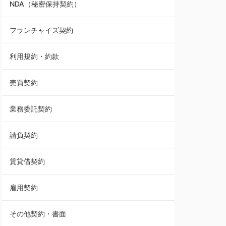
NDA（秘密保持契約）
業務委託契約
フランチャイズ契約
利用規約・約款
利用規約・約款
覚書・合意書・同意書
売買契約
承諾書
業務委託契約
雇用契約
請負契約
その他契約・書面
賃貸借契約
売買契約
雇用契約
株主総会議事録・関連書類
その他契約・書面
請負契約