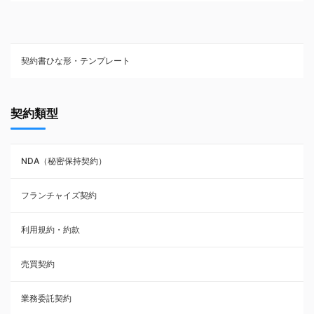
契約書ひな形・テンプレート
契約書ひな型・無料ダウンロード一覧
契約類型
NDA（秘密保持契約）
NDA（秘密保持契約）
業務委託契約
フランチャイズ契約
利用規約・約款
利用規約・約款
覚書・合意書・同意書
売買契約
承諾書
業務委託契約
雇用契約