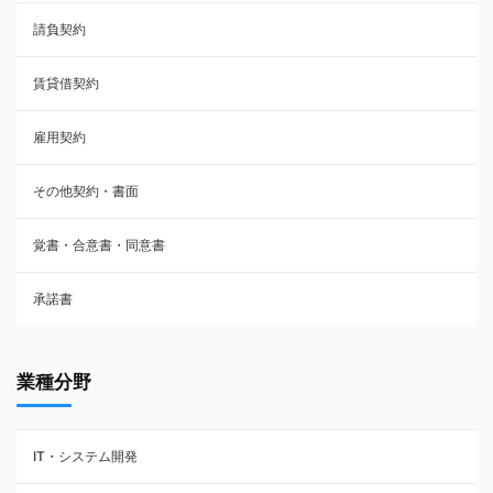
請負契約
その他契約・書面
賃貸借契約
売買契約
雇用契約
株主総会議事録・関連書類
その他契約・書面
請負契約
覚書・合意書・同意書
フランチャイズ契約
承諾書
賃貸借契約
業種分野
IT・システム開発