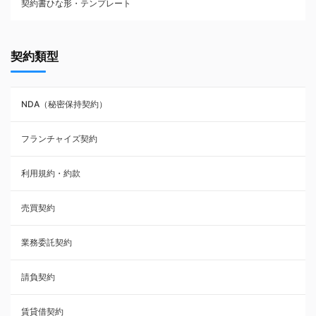
契約書ひな形・テンプレート
契約書ひな型・無料ダウンロード一覧
契約類型
NDA（秘密保持契約）
NDA（秘密保持契約）
業務委託契約
フランチャイズ契約
利用規約・約款
利用規約・約款
覚書・合意書・同意書
売買契約
承諾書
業務委託契約
雇用契約
請負契約
その他契約・書面
賃貸借契約
売買契約