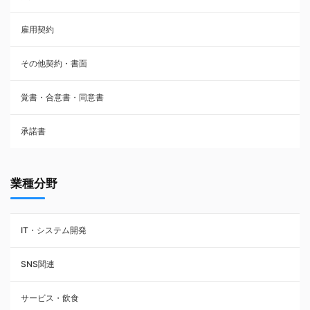
雇用契約
株主総会議事録・関連書類
その他契約・書面
請負契約
覚書・合意書・同意書
フランチャイズ契約
承諾書
賃貸借契約
業種分野
IT・システム開発
SNS関連
サービス・飲食