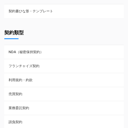
契約書ひな形・テンプレート
契約書ひな型・無料ダウンロード一覧
契約類型
NDA（秘密保持契約）
NDA（秘密保持契約）
業務委託契約
フランチャイズ契約
利用規約・約款
利用規約・約款
覚書・合意書・同意書
売買契約
承諾書
業務委託契約
雇用契約
請負契約
その他契約・書面