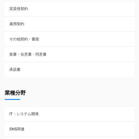
賃貸借契約
売買契約
雇用契約
株主総会議事録・関連書類
その他契約・書面
請負契約
覚書・合意書・同意書
フランチャイズ契約
承諾書
賃貸借契約
業種分野
IT・システム開発
SNS関連