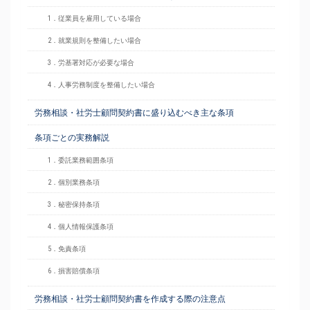
1．従業員を雇用している場合
2．就業規則を整備したい場合
3．労基署対応が必要な場合
4．人事労務制度を整備したい場合
労務相談・社労士顧問契約書に盛り込むべき主な条項
条項ごとの実務解説
1．委託業務範囲条項
2．個別業務条項
3．秘密保持条項
4．個人情報保護条項
5．免責条項
6．損害賠償条項
労務相談・社労士顧問契約書を作成する際の注意点