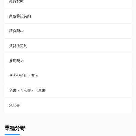
売買契約
承諾書
業務委託契約
雇用契約
請負契約
その他契約・書面
賃貸借契約
売買契約
雇用契約
株主総会議事録・関連書類
その他契約・書面
請負契約
覚書・合意書・同意書
フランチャイズ契約
承諾書
賃貸借契約
業種分野