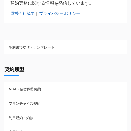
契約実務に関する情報を発信しています。
運営会社概要
プライバシーポリシー
｜
契約書ひな形・テンプレート
契約書ひな型・無料ダウンロード一覧
契約類型
NDA（秘密保持契約）
NDA（秘密保持契約）
業務委託契約
フランチャイズ契約
利用規約・約款
利用規約・約款
覚書・合意書・同意書