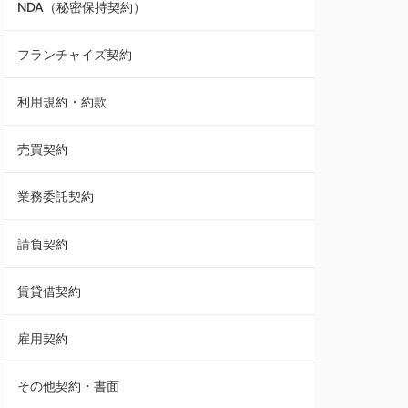
NDA（秘密保持契約）
業務委託契約
フランチャイズ契約
利用規約・約款
利用規約・約款
覚書・合意書・同意書
売買契約
承諾書
業務委託契約
雇用契約
請負契約
その他契約・書面
賃貸借契約
売買契約
雇用契約
株主総会議事録・関連書類
その他契約・書面
請負契約