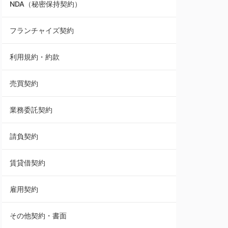
NDA（秘密保持契約）
業務委託契約
フランチャイズ契約
利用規約・約款
利用規約・約款
覚書・合意書・同意書
売買契約
承諾書
業務委託契約
雇用契約
請負契約
その他契約・書面
賃貸借契約
売買契約
雇用契約
株主総会議事録・関連書類
その他契約・書面
請負契約