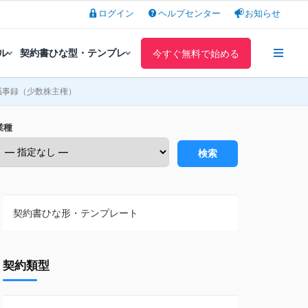
ログイン
ヘルプセンター
お知らせ
ル
契約書ひな型・テンプレ
今すぐ無料で始める
議事録（少数株主権）
業種
検索
契約書ひな形・テンプレート
契約書ひな型・無料ダウンロード一覧
契約類型
NDA（秘密保持契約）