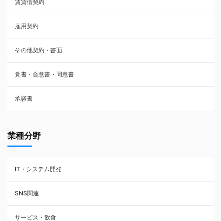
賃貸借契約
売買契約
雇用契約
株主総会議事録・関連書類
その他契約・書面
請負契約
覚書・合意書・同意書
フランチャイズ契約
承諾書
賃貸借契約
業種分野
IT・システム開発
SNS関連
サービス・飲食