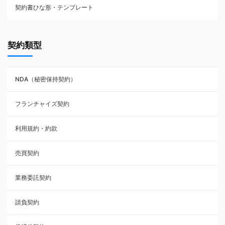
契約書ひな形・テンプレート
契約書ひな型・無料ダウンロード一覧
契約類型
NDA（秘密保持契約）
NDA（秘密保持契約）
業務委託契約
フランチャイズ契約
利用規約・約款
利用規約・約款
覚書・合意書・同意書
売買契約
承諾書
業務委託契約
雇用契約
請負契約
その他契約・書面