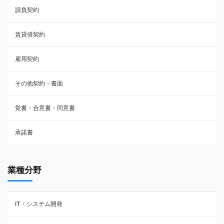
請負契約
その他契約・書面
賃貸借契約
売買契約
雇用契約
株主総会議事録・関連書類
その他契約・書面
請負契約
覚書・合意書・同意書
フランチャイズ契約
承諾書
賃貸借契約
業種分野
IT・システム開発