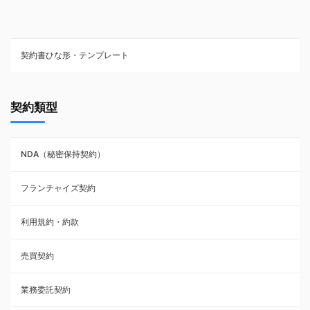
契約書ひな形・テンプレート
契約書ひな型・無料ダウンロード一覧
契約類型
NDA（秘密保持契約）
NDA（秘密保持契約）
業務委託契約
フランチャイズ契約
利用規約・約款
利用規約・約款
覚書・合意書・同意書
売買契約
承諾書
業務委託契約
雇用契約