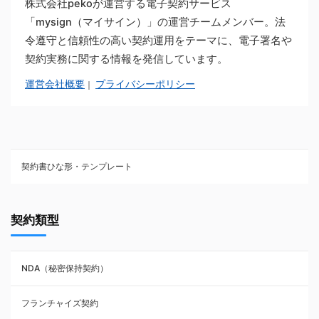
株式会社pekoが運営する電子契約サービス
「mysign（マイサイン）」の運営チームメンバー。法
令遵守と信頼性の高い契約運用をテーマに、電子署名や
契約実務に関する情報を発信しています。
運営会社概要
プライバシーポリシー
｜
契約書ひな形・テンプレート
契約書ひな型・無料ダウンロード一覧
契約類型
NDA（秘密保持契約）
NDA（秘密保持契約）
業務委託契約
フランチャイズ契約
利用規約・約款