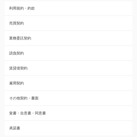
利用規約・約款
覚書・合意書・同意書
売買契約
承諾書
業務委託契約
雇用契約
請負契約
その他契約・書面
賃貸借契約
売買契約
雇用契約
株主総会議事録・関連書類
その他契約・書面
請負契約
覚書・合意書・同意書
フランチャイズ契約
承諾書
賃貸借契約