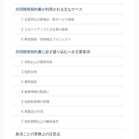
共同開発契約書が利用される主なケース
1. 企業同士の新製品・新サービス開発
2. スタートアップと大企業の協業
3. 研究開発・技術検証プロジェクト
共同開発契約書に必ず盛り込むべき主要条項
1. 目的および開発内容
2. 役割分担
3. 費用負担
4. 秘密情報の取扱い
5. 知的財産権の帰属
6. 再委託の可否
7. 契約期間および解除条件
条項ごとの実務上の注意点