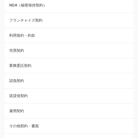
NDA（秘密保持契約）
業務委託契約
フランチャイズ契約
利用規約・約款
利用規約・約款
覚書・合意書・同意書
売買契約
承諾書
業務委託契約
雇用契約
請負契約
その他契約・書面
賃貸借契約
売買契約
雇用契約
株主総会議事録・関連書類
その他契約・書面
請負契約