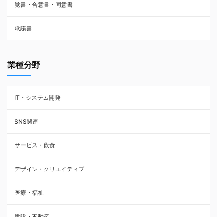
覚書・合意書・同意書
フランチャイズ契約
承諾書
賃貸借契約
業種分野
IT・システム開発
SNS関連
サービス・飲食
デザイン・クリエイティブ
医療・福祉
建設・不動産