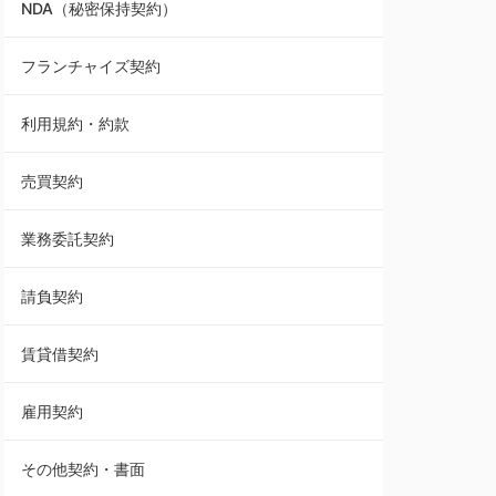
NDA（秘密保持契約）
業務委託契約
フランチャイズ契約
利用規約・約款
利用規約・約款
覚書・合意書・同意書
売買契約
承諾書
業務委託契約
雇用契約
請負契約
その他契約・書面
賃貸借契約
売買契約
雇用契約
株主総会議事録・関連書類
その他契約・書面
請負契約