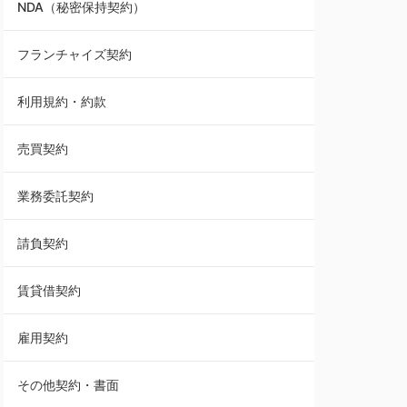
NDA（秘密保持契約）
業務委託契約
フランチャイズ契約
利用規約・約款
利用規約・約款
覚書・合意書・同意書
売買契約
承諾書
業務委託契約
雇用契約
請負契約
その他契約・書面
賃貸借契約
売買契約
雇用契約
株主総会議事録・関連書類
その他契約・書面
請負契約