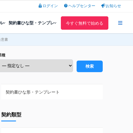
ログイン
ヘルプセンター
お知らせ
ル
契約書ひな型・テンプレ
今すぐ無料で始める
合意書
業種
検索
契約書ひな形・テンプレート
契約書ひな型・無料ダウンロード一覧
契約類型
NDA（秘密保持契約）