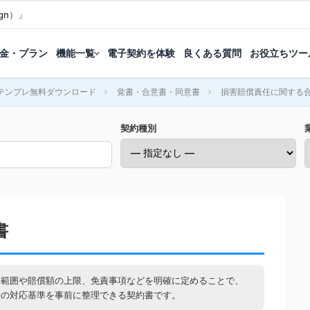
gn）」
金・プラン
機能一覧
電子契約を体験
良くある質問
お役立ちツー
テンプレ無料ダウンロード
覚書・合意書・同意書
損害賠償責任に関する
契約種別
書
任範囲や賠償額の上限、免責事項などを明確に定めることで、
時の対応基準を事前に整理できる契約書です。