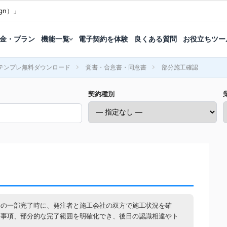
gn）」
金・プラン
機能一覧
電子契約を体験
良くある質問
お役立ちツー
テンプレ無料ダウンロード
覚書・合意書・同意書
部分施工確認
契約種別
務の一部完了時に、発注者と施工会社の双方で施工状況を確
修事項、部分的な完了範囲を明確化でき、後日の認識相違やト