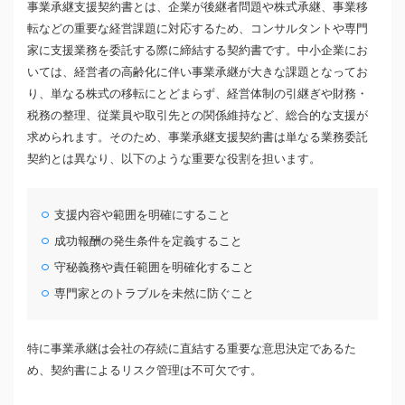
事業承継支援契約書とは、企業が後継者問題や株式承継、事業移
転などの重要な経営課題に対応するため、コンサルタントや専門
家に支援業務を委託する際に締結する契約書です。中小企業にお
いては、経営者の高齢化に伴い事業承継が大きな課題となってお
り、単なる株式の移転にとどまらず、経営体制の引継ぎや財務・
税務の整理、従業員や取引先との関係維持など、総合的な支援が
求められます。そのため、事業承継支援契約書は単なる業務委託
契約とは異なり、以下のような重要な役割を担います。
支援内容や範囲を明確にすること
成功報酬の発生条件を定義すること
守秘義務や責任範囲を明確化すること
専門家とのトラブルを未然に防ぐこと
特に事業承継は会社の存続に直結する重要な意思決定であるた
め、契約書によるリスク管理は不可欠です。