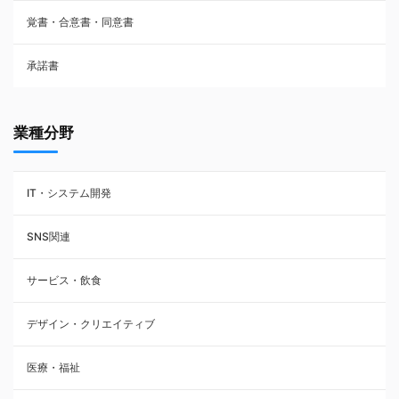
覚書・合意書・同意書
フランチャイズ契約
承諾書
賃貸借契約
業種分野
IT・システム開発
SNS関連
サービス・飲食
デザイン・クリエイティブ
医療・福祉