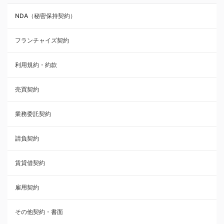
NDA（秘密保持契約）
業務委託契約
フランチャイズ契約
利用規約・約款
利用規約・約款
覚書・合意書・同意書
売買契約
承諾書
業務委託契約
雇用契約
請負契約
その他契約・書面
賃貸借契約
売買契約
雇用契約
株主総会議事録・関連書類
その他契約・書面
請負契約