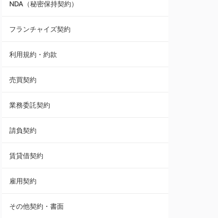
NDA（秘密保持契約）
業務委託契約
フランチャイズ契約
利用規約・約款
利用規約・約款
覚書・合意書・同意書
売買契約
承諾書
業務委託契約
雇用契約
請負契約
その他契約・書面
賃貸借契約
売買契約
雇用契約
株主総会議事録・関連書類
その他契約・書面
請負契約