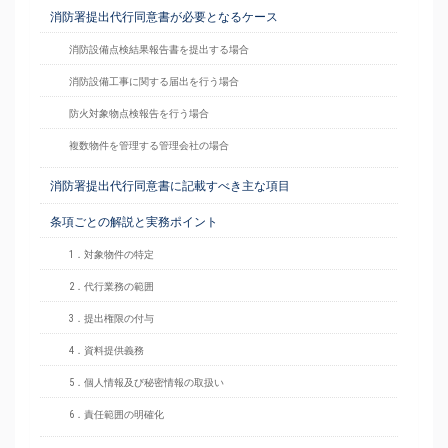
消防署提出代行同意書が必要となるケース
消防設備点検結果報告書を提出する場合
消防設備工事に関する届出を行う場合
防火対象物点検報告を行う場合
複数物件を管理する管理会社の場合
消防署提出代行同意書に記載すべき主な項目
条項ごとの解説と実務ポイント
1．対象物件の特定
2．代行業務の範囲
3．提出権限の付与
4．資料提供義務
5．個人情報及び秘密情報の取扱い
6．責任範囲の明確化