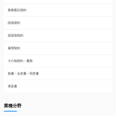
業務委託契約
雇用契約
請負契約
その他契約・書面
賃貸借契約
売買契約
雇用契約
株主総会議事録・関連書類
その他契約・書面
請負契約
覚書・合意書・同意書
フランチャイズ契約
承諾書
賃貸借契約
業種分野