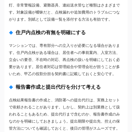
灯、非常警報設備、避難器具、連結送水管など種類はさまざまで
す。対象設備が曖昧だと、点検漏れや追加費用のトラブルにつな
がります。別紙として設備一覧を添付する方法も有効です。
住戸内点検の有無を明確にする
マンションでは、専有部分への立入りが必要になる場合がありま
す。住戸内点検がある場合は、居住者への事前案内、入室方法、
立会いの要否、不在時の対応、再点検の扱いを明確にしておく必
要があります。居住者対応は管理組合や管理会社が担うことが多
いため、甲乙の役割分担を契約書に記載しておくと安心です。
報告書作成と提出代行を分けて考える
点検結果報告書の作成と、消防署への提出代行は、実務上セット
で依頼されることがあります。しかし、契約上は別業務として扱
われることもあるため、提出代行まで含むのか、報告書作成のみ
なのかを明確にしておきましょう。提出期限や提出先、控えの保
管方法についても確認しておくと、後日の管理がスムーズです。