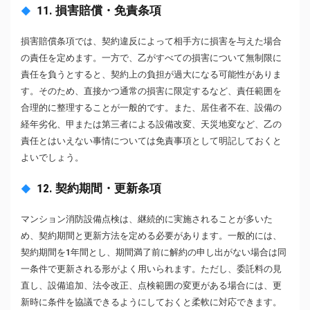
11. 損害賠償・免責条項
損害賠償条項では、契約違反によって相手方に損害を与えた場合
の責任を定めます。一方で、乙がすべての損害について無制限に
責任を負うとすると、契約上の負担が過大になる可能性がありま
す。そのため、直接かつ通常の損害に限定するなど、責任範囲を
合理的に整理することが一般的です。また、居住者不在、設備の
経年劣化、甲または第三者による設備改変、天災地変など、乙の
責任とはいえない事情については免責事項として明記しておくと
よいでしょう。
12. 契約期間・更新条項
マンション消防設備点検は、継続的に実施されることが多いた
め、契約期間と更新方法を定める必要があります。一般的には、
契約期間を1年間とし、期間満了前に解約の申し出がない場合は同
一条件で更新される形がよく用いられます。ただし、委託料の見
直し、設備追加、法令改正、点検範囲の変更がある場合には、更
新時に条件を協議できるようにしておくと柔軟に対応できます。