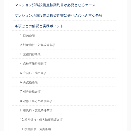
マンション消防設備点検契約書が必要となるケース
マンション消防設備点検契約書に盛り込むべき主な条項
条項ごとの解説と実務ポイント
1. 目的条項
2. 対象物件・対象設備条項
3. 業務内容条項
4. 点検実施時期条項
5. 立会い・協力条項
6. 再点検条項
7. 報告義務条項
8. 改修工事との区別条項
9. 委託料・支払条件条項
10. 秘密保持・個人情報保護条項
11. 損害賠償・免責条項