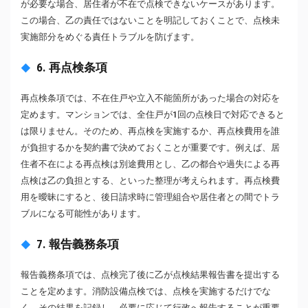
が必要な場合、居住者が不在で点検できないケースがあります。
この場合、乙の責任ではないことを明記しておくことで、点検未
実施部分をめぐる責任トラブルを防げます。
6. 再点検条項
再点検条項では、不在住戸や立入不能箇所があった場合の対応を
定めます。マンションでは、全住戸が1回の点検日で対応できると
は限りません。そのため、再点検を実施するか、再点検費用を誰
が負担するかを契約書で決めておくことが重要です。例えば、居
住者不在による再点検は別途費用とし、乙の都合や過失による再
点検は乙の負担とする、といった整理が考えられます。再点検費
用を曖昧にすると、後日請求時に管理組合や居住者との間でトラ
ブルになる可能性があります。
7. 報告義務条項
報告義務条項では、点検完了後に乙が点検結果報告書を提出する
ことを定めます。消防設備点検では、点検を実施するだけでな
く、その結果を記録し、必要に応じて行政へ報告することが重要