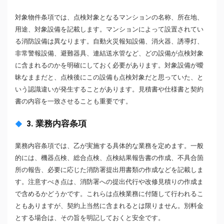
対象物件条項では、点検対象となるマンションの名称、所在地、
用途、対象設備を記載します。マンションによって設置されてい
る消防設備は異なります。自動火災報知設備、消火器、誘導灯、
非常警報設備、避難器具、連結送水管など、どの設備が点検対象
に含まれるのかを明確にしておく必要があります。対象設備が曖
昧なままだと、点検後にこの設備も点検対象だと思っていた、と
いう認識違いが発生することがあります。見積書や仕様書と契約
書の内容を一致させることも重要です。
3. 業務内容条項
業務内容条項では、乙が実施する具体的な業務を定めます。一般
的には、機器点検、総合点検、点検結果報告書の作成、不具合箇
所の報告、必要に応じた消防署提出用書類の作成などを記載しま
す。注意すべき点は、消防署への提出代行や改修見積りの作成ま
で含めるかどうかです。これらは点検業務に付随して行われるこ
ともありますが、契約上当然に含まれるとは限りません。別料金
とする場合は、その旨を明記しておくと安全です。