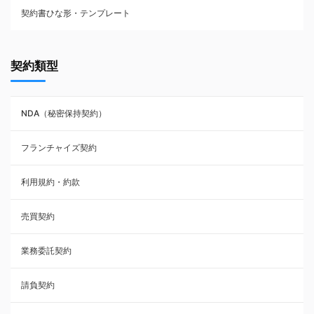
契約書ひな形・テンプレート
契約書ひな型・無料ダウンロード一覧
契約類型
NDA（秘密保持契約）
NDA（秘密保持契約）
業務委託契約
フランチャイズ契約
利用規約・約款
利用規約・約款
覚書・合意書・同意書
売買契約
承諾書
業務委託契約
雇用契約
請負契約
その他契約・書面