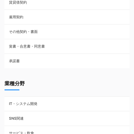
賃貸借契約
売買契約
雇用契約
株主総会議事録・関連書類
その他契約・書面
請負契約
覚書・合意書・同意書
フランチャイズ契約
承諾書
賃貸借契約
業種分野
IT・システム開発
SNS関連
サービス・飲食