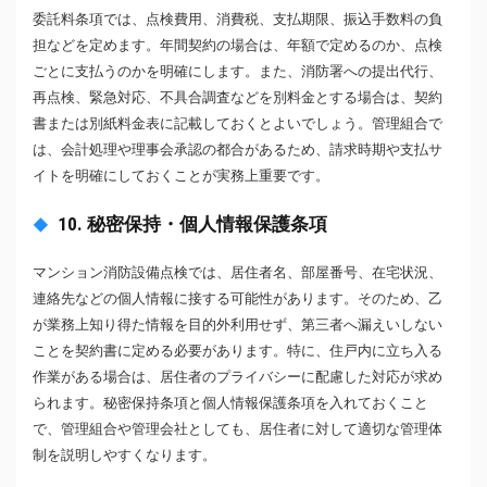
委託料条項では、点検費用、消費税、支払期限、振込手数料の負
担などを定めます。年間契約の場合は、年額で定めるのか、点検
ごとに支払うのかを明確にします。また、消防署への提出代行、
再点検、緊急対応、不具合調査などを別料金とする場合は、契約
書または別紙料金表に記載しておくとよいでしょう。管理組合で
は、会計処理や理事会承認の都合があるため、請求時期や支払サ
イトを明確にしておくことが実務上重要です。
10. 秘密保持・個人情報保護条項
マンション消防設備点検では、居住者名、部屋番号、在宅状況、
連絡先などの個人情報に接する可能性があります。そのため、乙
が業務上知り得た情報を目的外利用せず、第三者へ漏えいしない
ことを契約書に定める必要があります。特に、住戸内に立ち入る
作業がある場合は、居住者のプライバシーに配慮した対応が求め
られます。秘密保持条項と個人情報保護条項を入れておくこと
で、管理組合や管理会社としても、居住者に対して適切な管理体
制を説明しやすくなります。