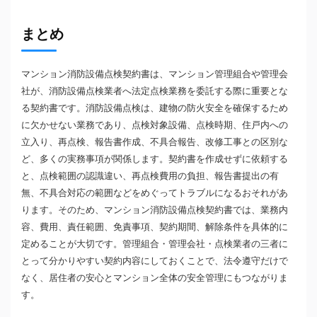
まとめ
マンション消防設備点検契約書は、マンション管理組合や管理会
社が、消防設備点検業者へ法定点検業務を委託する際に重要とな
る契約書です。消防設備点検は、建物の防火安全を確保するため
に欠かせない業務であり、点検対象設備、点検時期、住戸内への
立入り、再点検、報告書作成、不具合報告、改修工事との区別な
ど、多くの実務事項が関係します。契約書を作成せずに依頼する
と、点検範囲の認識違い、再点検費用の負担、報告書提出の有
無、不具合対応の範囲などをめぐってトラブルになるおそれがあ
ります。そのため、マンション消防設備点検契約書では、業務内
容、費用、責任範囲、免責事項、契約期間、解除条件を具体的に
定めることが大切です。管理組合・管理会社・点検業者の三者に
とって分かりやすい契約内容にしておくことで、法令遵守だけで
なく、居住者の安心とマンション全体の安全管理にもつながりま
す。