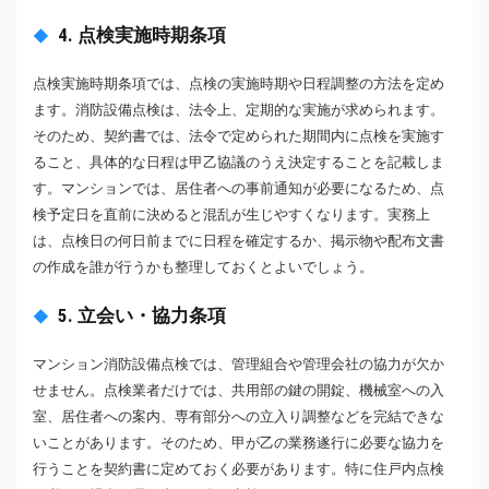
4. 点検実施時期条項
点検実施時期条項では、点検の実施時期や日程調整の方法を定め
ます。消防設備点検は、法令上、定期的な実施が求められます。
そのため、契約書では、法令で定められた期間内に点検を実施す
ること、具体的な日程は甲乙協議のうえ決定することを記載しま
す。マンションでは、居住者への事前通知が必要になるため、点
検予定日を直前に決めると混乱が生じやすくなります。実務上
は、点検日の何日前までに日程を確定するか、掲示物や配布文書
の作成を誰が行うかも整理しておくとよいでしょう。
5. 立会い・協力条項
マンション消防設備点検では、管理組合や管理会社の協力が欠か
せません。点検業者だけでは、共用部の鍵の開錠、機械室への入
室、居住者への案内、専有部分への立入り調整などを完結できな
いことがあります。そのため、甲が乙の業務遂行に必要な協力を
行うことを契約書に定めておく必要があります。特に住戸内点検