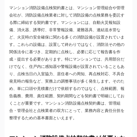
マンション消防設備点検契約書とは、マンション管理組合や管理
会社が、消防設備点検業者に対して消防設備の点検業務を委託す
る際に締結する契約書です。マンションには、自動火災報知設
備、消火器、誘導灯、非常警報設備、避難器具、連結送水管な
ど、火災時の安全確保に関わる多くの消防設備が設置されていま
す。これらの設備は、設置して終わりではなく、消防法その他の
関係法令に基づき、定期的に点検し、必要に応じて報告書を作
成・提出する必要があります。特にマンションでは、共用部分だ
けでなく、住戸内に感知器や警報設備が設置されていることもあ
り、点検当日の入室協力、居住者への周知、再点検対応、不具合
発見時の報告など、実務上の調整事項が多く発生します。そのた
め、単に口頭や見積書だけで依頼するのではなく、点検範囲、報
告義務、費用、責任範囲、契約期間などを契約書で明確にしてお
くことが重要です。マンション消防設備点検契約書は、管理組
合・管理会社と点検業者の双方にとって、業務内容と責任分担を
整理するための基本書面といえます。