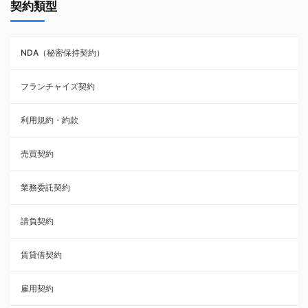
契約類型
NDA（秘密保持契約）
NDA（秘密保持契約）
業務委託契約
フランチャイズ契約
利用規約・約款
利用規約・約款
覚書・合意書・同意書
売買契約
承諾書
業務委託契約
雇用契約
請負契約
その他契約・書面
賃貸借契約
売買契約
雇用契約
株主総会議事録・関連書類