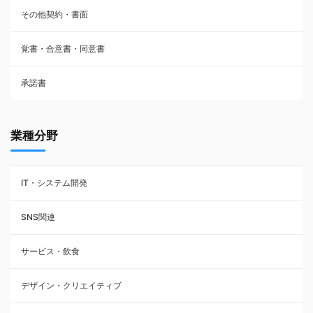
その他契約・書面
請負契約
覚書・合意書・同意書
フランチャイズ契約
承諾書
賃貸借契約
業種分野
IT・システム開発
SNS関連
サービス・飲食
デザイン・クリエイティブ