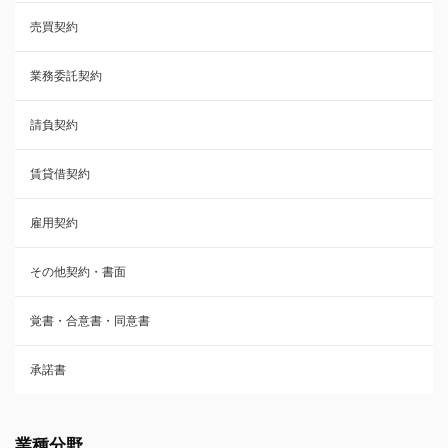
売買契約
承諾書
業務委託契約
雇用契約
請負契約
その他契約・書面
賃貸借契約
売買契約
雇用契約
株主総会議事録・関連書類
その他契約・書面
請負契約
覚書・合意書・同意書
フランチャイズ契約
承諾書
賃貸借契約
業種分野