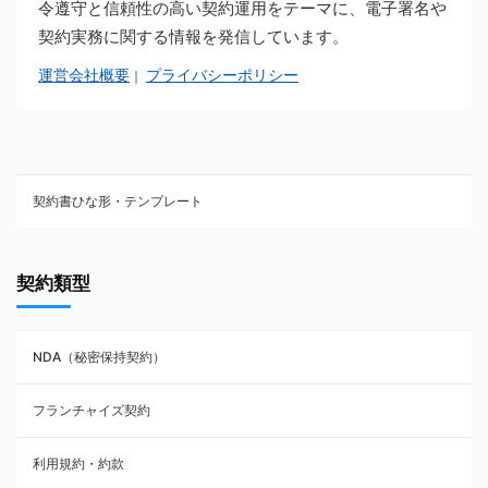
令遵守と信頼性の高い契約運用をテーマに、電子署名や
契約実務に関する情報を発信しています。
運営会社概要
プライバシーポリシー
｜
契約書ひな形・テンプレート
契約書ひな型・無料ダウンロード一覧
契約類型
NDA（秘密保持契約）
NDA（秘密保持契約）
業務委託契約
フランチャイズ契約
利用規約・約款
利用規約・約款
覚書・合意書・同意書