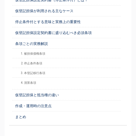
仮登記担保設定契約書（停止条件付）とは？
仮登記担保が利用される主なケース
停止条件付とする意味と実務上の重要性
仮登記担保設定契約書に盛り込むべき必須条項
条項ごとの実務解説
1. 被担保債権条項
2. 停止条件条項
3. 本登記移行条項
4. 清算条項
仮登記担保と抵当権の違い
作成・運用時の注意点
まとめ