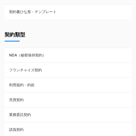
契約書ひな形・テンプレート
契約書ひな型・無料ダウンロード一覧
契約類型
NDA（秘密保持契約）
NDA（秘密保持契約）
業務委託契約
フランチャイズ契約
利用規約・約款
利用規約・約款
覚書・合意書・同意書
売買契約
承諾書
業務委託契約
雇用契約
請負契約
その他契約・書面