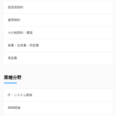
賃貸借契約
売買契約
雇用契約
株主総会議事録・関連書類
その他契約・書面
請負契約
覚書・合意書・同意書
フランチャイズ契約
承諾書
賃貸借契約
業種分野
IT・システム開発
SNS関連