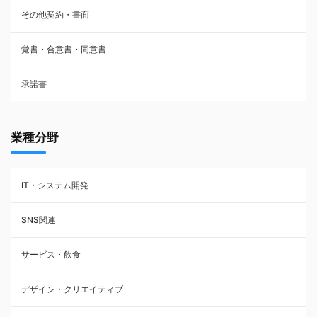
その他契約・書面
請負契約
覚書・合意書・同意書
フランチャイズ契約
承諾書
賃貸借契約
業種分野
IT・システム開発
SNS関連
サービス・飲食
デザイン・クリエイティブ