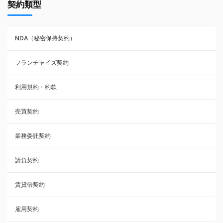
契約類型
NDA（秘密保持契約）
NDA（秘密保持契約）
業務委託契約
フランチャイズ契約
利用規約・約款
利用規約・約款
覚書・合意書・同意書
売買契約
承諾書
業務委託契約
雇用契約
請負契約
その他契約・書面
賃貸借契約
売買契約
雇用契約
株主総会議事録・関連書類