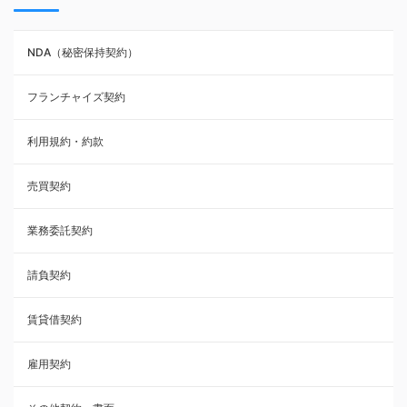
NDA（秘密保持契約）
NDA（秘密保持契約）
業務委託契約
フランチャイズ契約
利用規約・約款
利用規約・約款
覚書・合意書・同意書
売買契約
承諾書
業務委託契約
雇用契約
請負契約
その他契約・書面
賃貸借契約
売買契約
雇用契約
株主総会議事録・関連書類