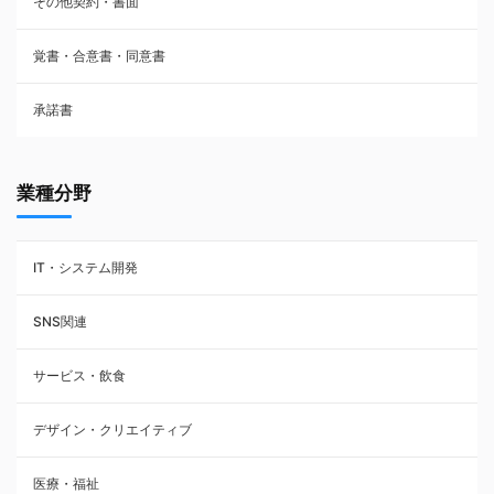
その他契約・書面
請負契約
覚書・合意書・同意書
フランチャイズ契約
承諾書
賃貸借契約
業種分野
IT・システム開発
SNS関連
サービス・飲食
デザイン・クリエイティブ
医療・福祉