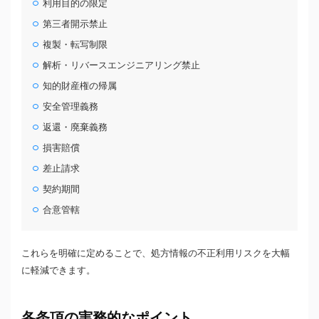
利用目的の限定
第三者開示禁止
複製・転写制限
解析・リバースエンジニアリング禁止
知的財産権の帰属
安全管理義務
返還・廃棄義務
損害賠償
差止請求
契約期間
合意管轄
これらを明確に定めることで、処方情報の不正利用リスクを大幅
に軽減できます。
各条項の実務的なポイント