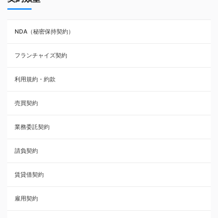
NDA（秘密保持契約）
NDA（秘密保持契約）
業務委託契約
フランチャイズ契約
利用規約・約款
利用規約・約款
覚書・合意書・同意書
売買契約
承諾書
業務委託契約
雇用契約
請負契約
その他契約・書面
賃貸借契約
売買契約
雇用契約
株主総会議事録・関連書類