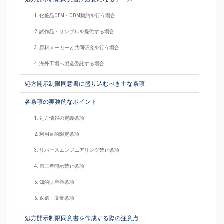
1. 化粧品OEM・ODM契約を行う場合
2. 試作品・サンプルを提供する場合
3. 原料メーカーと共同研究を行う場合
4. 海外工場へ製造委託する場合
処方開示制限同意書に盛り込むべき主な条項
各条項の実務的なポイント
1. 処方情報の定義条項
2. 利用目的限定条項
3. リバースエンジニアリング禁止条項
4. 第三者開示禁止条項
5. 知的財産権条項
6. 返還・廃棄条項
処方開示制限同意書を作成する際の注意点