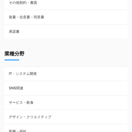
その他契約・書面
請負契約
覚書・合意書・同意書
フランチャイズ契約
承諾書
賃貸借契約
業種分野
IT・システム開発
SNS関連
サービス・飲食
デザイン・クリエイティブ
医療・福祉